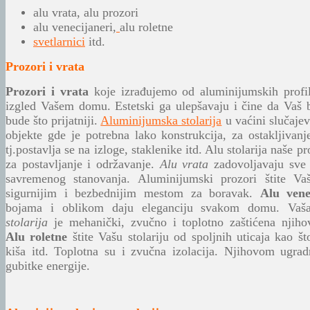
alu vrata,
alu prozori
alu venecijaneri
,
alu roletne
svetlarnici
itd.
Prozori i vrata
Prozori i vrata
koje izrađujemo od aluminijumskih profi
izgled Vašem domu. Estetski ga ulepšavaju i čine da Vaš
bude što prijatniji.
Aluminijumska stolarija
u vaćini slučajev
objekte gde je potrebna lako konstrukcija, za ostakljivanj
tj.postavlja se na izloge, staklenike itd.
Alu stolarija naše pr
za postavljanje i održavanje.
Alu vrata
zadovoljavaju sve 
savremenog stanovanja.
Aluminijumski prozori štite V
sigurnijim i bezbednijim mestom za boravak.
Alu vene
bojama i oblikom daju eleganciju svakom domu. Va
stolarija
je mehanički, zvučno i toplotno zaštićena njih
Alu roletne
štite Vašu stolariju od spoljnih uticaja kao št
kiša itd. Toplotna su i zvučna izolacija. Njihovom ugra
gubitke energije.