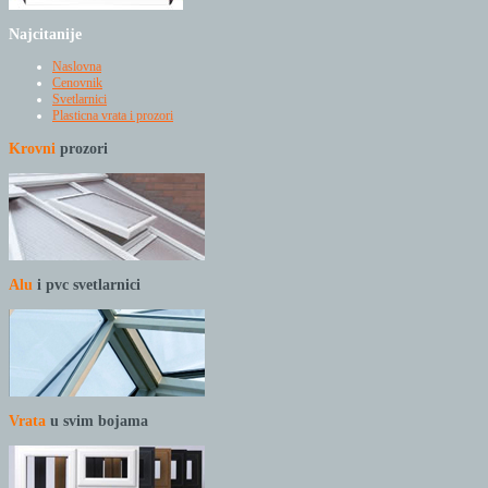
Najcitanije
Naslovna
Cenovnik
Svetlarnici
Plasticna vrata i prozori
Krovni
prozori
Alu
i pvc svetlarnici
Vrata
u svim bojama