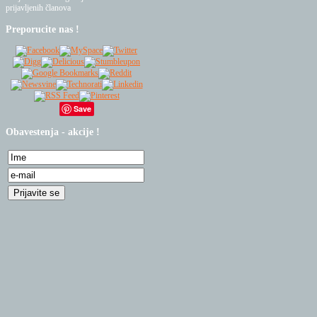
prijavljenih članova
Preporucite
nas !
Save
Obavestenja
- akcije !