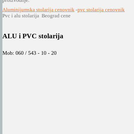
proizvodnje.
Aluminijumska stolarija cenovnik
-
pvc stolarija cenovnik
Pvc i alu stolarija Beograd cene
ALU i PVC stolarija
Mob: 060 / 543 - 10 - 20