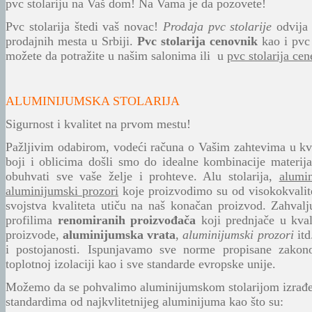
pvc stolariju na Vaš dom! Na Vama je da pozovete!
Pvc stolarija štedi vaš novac!
Prodaja pvc stolarije
odvija
prodajnih mesta u Srbiji.
Pvc stolarija cenovnik
kao i pvc 
možete da potražite u našim salonima ili u
pvc stolarija cen
ALUMINIJUMSKA STOLARIJA
Sigurnost i kvalitet na prvom mestu!
Pažljivim odabirom, vodeći računa o Vašim zahtevima u kval
boji i oblicima došli smo do idealne kombinacije materij
obuhvati sve vaše želje i prohteve.
Alu stolarija,
alumi
aluminijumski prozori
koje proizvodimo su od visokokvalitet
svojstva kvaliteta utiču na naš konačan proizvod.
Zahvalj
profilima
renomiranih proizvođača
koji prednjače u kval
proizvode,
aluminijumska vrata
,
aluminijumski prozori
itd
i postojanosti. Ispunjavamo sve norme propisane zako
toplotnoj izolaciji kao i sve standarde evropske unije.
Možemo da se pohvalimo aluminijumskom stolarijom izrađ
standardima od najkvlitetnijeg aluminijuma kao što su: