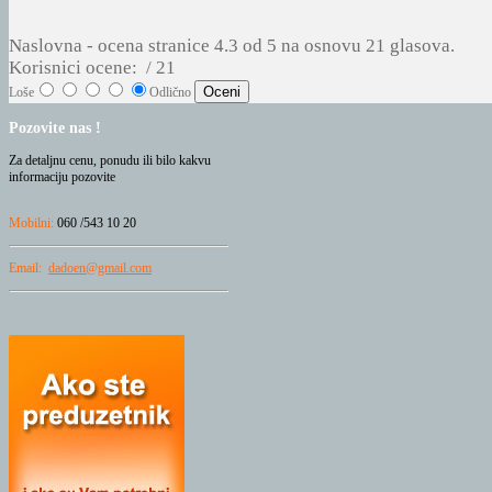
Naslovna
- ocena stranice
4.3
od
5
na osnovu
21
glasova.
Korisnici ocene:
/ 21
Loše
Odlično
Pozovite
nas !
Za detaljnu cenu, ponudu ili bilo kakvu
informaciju pozovite
Mobilni:
060 /543 10 20
Email:
dadoen@gmail.com