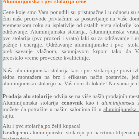
Aluminijumska i pvc stolarija cene
Cene koje smo Vam ponudili su pristupačne i u odnosu su s
čini naše proizvode privlačnim za postavljanje na Vaše do
vremenskom roku su isplativije od ostalih vrsta slolarije k
održavanje.
Aluminijumska stolarija, (aluminijumska vrata
pvc stolarija (
pvc prozori i vrata) laki su za održavanje i 
pažnje i energije. Održavanje aluminijumske i pvc stola
prebrisavanje vlažnom, sapunjavom krpom tako da V
preostalo vreme provedete kvalitetnije.
Naša aluminijumska stolarija kao i pvc stolarija
je pravi i
ekipa montažera na brz i efikasan način postaviće, jed
aluminijumsku stolariju na Vaš dom ili lokale! Na vama je 
Prodaja alu stolarije
odvija se na više naših prodajnih mest
Aluminijumska stolarija
cenovnik
kao i
aluminijumska s
možete da potražite u našim salonima ili u
aluminijumska s
sajtu.
Alu i pvc stolarija
po želji kupaca!
Izrađujemo aluminijumsku stolariju po nacrtima klijenata 