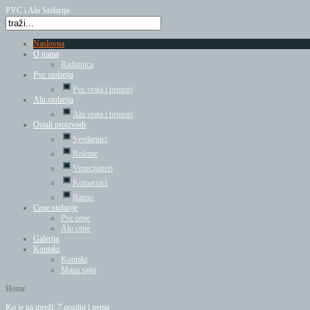
PVC i Alu Stolarija
Naslovna
O nama
Radionica
Pvc stolarija
Pvc vrata i prozori
Alu stolarija
Alu vrata i prozori
Ostali proizvodi
Svetlarnici
Roletne
Venecijaneri
Komarnici
Razno
Cene stolarije
Pvc cene
Alu cene
Galerija
Kontakt
Kontakt
Mapa sajta
Home
Ko je na mreži: 7 gostiju i nema