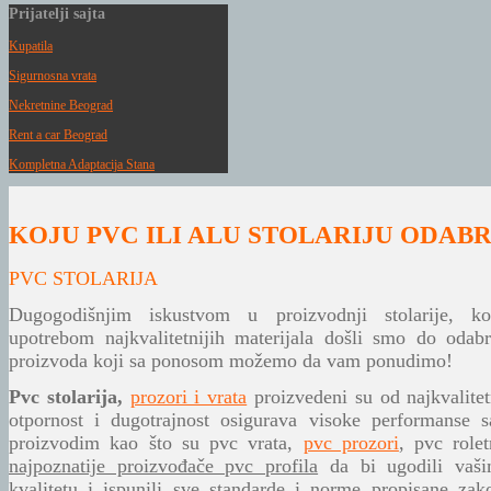
Prijatelji
sajta
Kupatila
Sigurnosna vrata
Nekretnine Beograd
Rent a car Beograd
Kompletna Adaptacija Stana
KOJU PVC ILI ALU STOLARIJU ODABR
PVC STOLARIJA
Dugogodišnjim iskustvom u proizvodnji stolarije, k
upotrebom najkvalitetnijih materijala došli smo do odab
proizvoda koji sa ponosom možemo da vam ponudimo!
Pvc stolarija,
prozori i vrata
proizvedeni su od najkvalitetn
otpornost i dugotrajnost osigurava visoke performanse
proizvodim kao što su pvc vrata,
pvc prozori
, pvc role
najpoznatije proizvođače pvc profila
da bi ugodili vaš
kvalitetu i ispunili sve standarde i norme propisane za