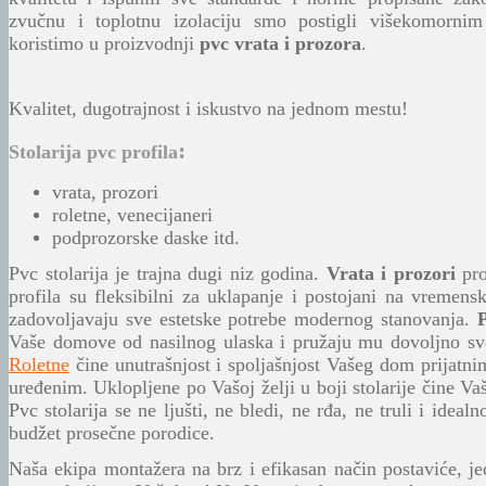
zvučnu i toplotnu izolaciju smo postigli višekomorni
koristimo u proizvodnji
pvc vrata i prozora
.
Kvalitet, dugotrajnost i iskustvo na jednom mestu!
:
Stolarija pvc profila
vrata,
prozori
roletne
, venecijaneri
podprozorske daske itd.
Pvc stolarija je trajna dugi niz godina.
Vrata i prozori
pro
profila su fleksibilni za uklapanje i postojani na vremen
zadovoljavaju sve estetske potrebe modernog stanovanja.
P
Vaše domove od nasilnog ulaska i pružaju mu dovoljno svet
Roletne
čine unutrašnjost i spoljašnjost Vašeg dom prijatnim
uređenim. Uklopljene po Vašoj želji u boji stolarije čine 
Pvc stolarija se ne ljušti, ne bledi, ne rđa, ne truli i ideal
budžet prosečne porodice.
Naša ekipa montažera na brz i efikasan način postaviće, je